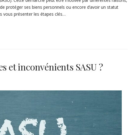
 (SASU). Cette démarche peut être motivée par différentes raisons,
, de protéger ses biens personnels ou encore d’avoir un statut
ons vous présenter les étapes clés…
es et inconvénients SASU ?